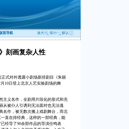
版面导航
放大
缩小
默认
》刻画复杂人性
前正式对外透露小剧场新排剧目《朱丽
2月10日登上北京人艺实验剧场的舞
主义名作，全剧用片段化的形式和充
丽从被仆人引诱到无法面对也无法逃
典名作，被无数次搬上戏剧舞台，而北
艺一直在排经典，这样的一部经典，能
已经导了90余部作品的导演任鸣表