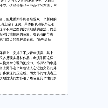
，讲了人与人之间的矛盾冲突、人自己
冲突。这些是作品当中永恒的东西，与
，但此番新排则会给观众一个新鲜的
表演上除了现实、具体的表演以外还有
足球不用巴西的比较细腻的踢法，而是
相对比较抽象的色彩。在表演的节奏
我们自己的理解跟表达。”任鸣介绍
容上，安排了不少青年演员。其中，
很多是现实题材作品，出演朱丽这样一
人物复杂心理的把控力。饰演让的李越
台上男仆这个角色让人忘记他文艺的外
步步紧逼的压迫感。而女仆的饰演者王
次她扮演的女仆给了角色更具个性的多