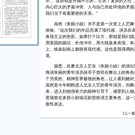
示，“这部戏是开掘不尽的，它讲了复杂的人性
内心巨大的矛盾冲突、人与自己所处环境的矛盾
我们当下有着紧密的关系。”
虽然《朱丽小姐》并不是第一次登上人艺舞台
体验。“这次我们的作品充满了现代感，演员在
表现主义的色彩。如果打个比方，那就是我们踢
用英国的踢法，长传冲吊，用大线条来表现，有
上、线条刻画上都很有现代感。这也是我强调的
道。
据悉，此番北京人艺在《朱丽小姐》的演出阵
饰演朱丽的青年演员徐岑子曾经在舞台上的角色
个另类的、精神世界极致的角色，让人看到她对
虽然是今年刚刚进入北京人艺的青年演员，但舞
表，进入到他强有力的精神引导下，感受到人物
君瑞曾在多部小剧场话剧里扮演主要角色，这一
面性表达。
3
上一篇