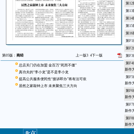
第1
第1
第1
第1
第1
第F
第F
第05版：
商经
上一版
3
4
下一版
第F
第F
总店关门仍在加盟 金百万“死而不僵”
新作为
真功夫的“李小龙”是不是李小龙
第F
提高公共服务便民性“接诉即办”将有法可依
新作为
居然之家敲钟上市 未来聚焦三大方向
第F
新作为
第F
新作为
第F
新作为