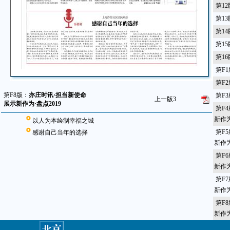
第1
第1
第1
第1
第1
第F
第F
第F8版：
亦庄时讯·担当新使命
第F
上一版
3
展示新作为·盘点2019
第F
新作为
以人为本绘制幸福之城
第F
感谢自己当年的选择
新作为
第F
新作为
第F
新作为
第F
新作为