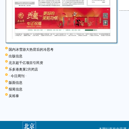
国内冰雪游大热背后的冷思考
出版信息
北京超千亿项目引民资
乐多港奥莱2月闭店
· 今日周刊 ·
版面信息
报尾信息
吴裕泰