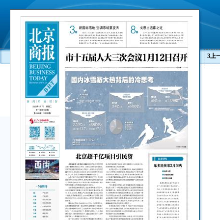
3
上
■
■