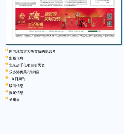
国内冰雪游大热背后的冷思考
出版信息
北京超千亿项目引民资
乐多港奥莱2月闭店
■
· 今日周刊 ·
版面信息
■
报尾信息
吴裕泰
■
■
■