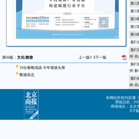
第1
第1
第1
第1
第1
第F
第F
州·
第04版：
文化/旅游
上一版
3
4
下一版
第F
10台春晚混战 今年谁拔头筹
州·
数据杂志
第F
州·
本网站所有内容属
商报总机：010-8
商报地址：北京市朝
ICP