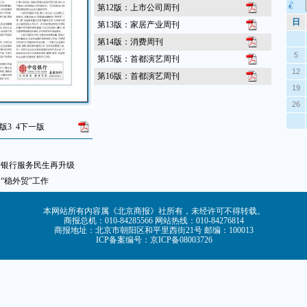
第12版：上市公司周刊
日
第13版：家居产业周刊
第14版：消费周刊
5
第15版：首都演艺周刊
12
第16版：首都演艺周刊
19
26
版
3
4
下一版
信银行服务民生再升级
“稳外贸”工作
本网站所有内容属《北京商报》社所有，未经许可不得转载。
商报总机：010-84285566 网站热线：010-84276814
商报地址：北京市朝阳区和平里西街21号 邮编：100013
ICP备案编号：京ICP备08003726