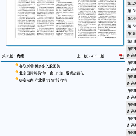
第1
第1
第1
第1
第1
第F
第F
务 
第05版：
商经
上一版
3
4
下一版
第F
各取所需 拼多多入股国美
务 
北京国际贸易“单一窗口”出口退税超百亿
第F
绑定电商 产业带“打包”转内销
务 
第F
务 
第F
务 
第F
务 
第F