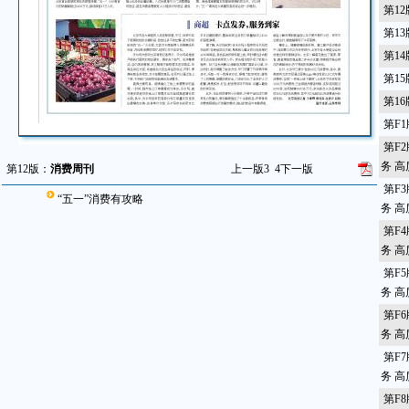
第1
第1
第1
第1
第1
第F
第F
务 
第12版：
消费周刊
上一版
3
4
下一版
第F
“五一”消费有攻略
务 
第F
务 
第F
务 
第F
务 
第F
务 
第F