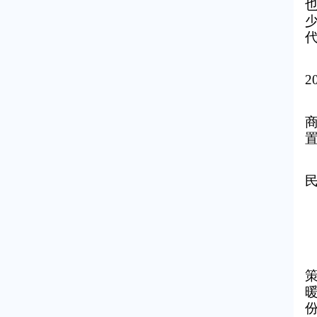
少
据
2
“
暖