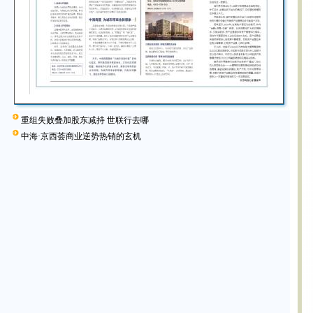
重组失败叠加股东减持 世联行去哪
中海·京西荟商业逆势热销的玄机