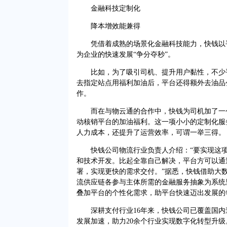
金融科技定制化
降本增效能兼得
凭借着成熟的场景化金融科技能力，快钱以平
为企业的快速发展“争分夺秒”。
比如，为了吸引司机、提升用户黏性，不少平
去指定站点用福利加油后，平台还得额外去油品
作。
而在与物云通的合作中，快钱为司机加了一个
动核销平台的加油福利。这一项小小的定制化服
人力成本，还提升了运营效率，可谓一举三得。
快钱公司物流行业负责人介绍：“要实现这项
和技术开发。比起全靠自己解决，平台方可以通
署，实现更快的需求交付。”据悉，快钱借助大
流供应链各参与主体所需的金融服务抽象为系统
叠加平台的个性化需求，助平台快速迈出发展的
深耕支付行业16年来，快钱公司已覆盖国内逾
发展加速，助力20余个行业实现数字化转型升