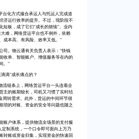
平台化方式撮合承运人与托运人完成道
经济运行效率的提升。不过，现阶段不
化短板，成了它们“成长的烦恼”。业内
老大难，网络货运平台也不例外，依赖
、成本高、有风险、效率又低。”
司。物云通有关负责人表示：“快钱
能收单、智能账户、增值服务等在内的
间。”
滴滴”成长痛点的？
物流链条上，网络货运平台一头连着企
货主的账期较长，司机又习惯了实时结
资金周转需求。此外，货运的中间环节很
烦琐的对账、资金的安全等问题也随之
账户体系，提供物流全场景的支付服
接入定制系统，一个口令即可面向上万乃
账转账或资金归集，实现资金的快速回