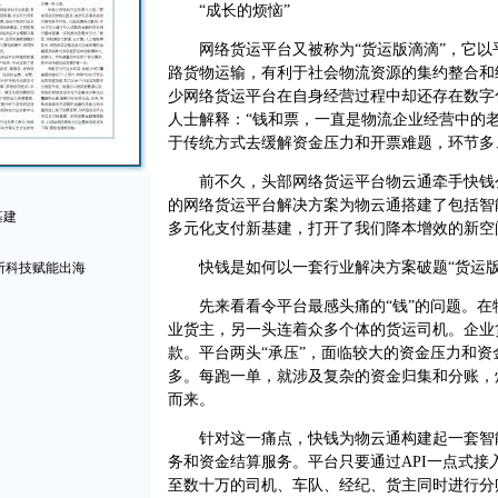
“成长的烦恼”
网络货运平台又被称为“货运版滴滴”，它以
路货物运输，有利于社会物流资源的集约整合和
少网络货运平台在自身经营过程中却还存在数字
人士解释：“钱和票，一直是物流企业经营中的
于传统方式去缓解资金压力和开票难题，环节多
前不久，头部网络货运平台物云通牵手快钱公
的网络货运平台解决方案为物云通搭建了包括智
基建
多元化支付新基建，打开了我们降本增效的新空
快钱是如何以一套行业解决方案破题“货运版
所科技赋能出海
先来看看令平台最感头痛的“钱”的问题。在
业货主，另一头连着众多个体的货运司机。企业
款。平台两头“承压”，面临较大的资金压力和
多。每跑一单，就涉及复杂的资金归集和分账，
而来。
针对这一痛点，快钱为物云通构建起一套智能
务和资金结算服务。平台只要通过API一点式
至数十万的司机、车队、经纪、货主同时进行分