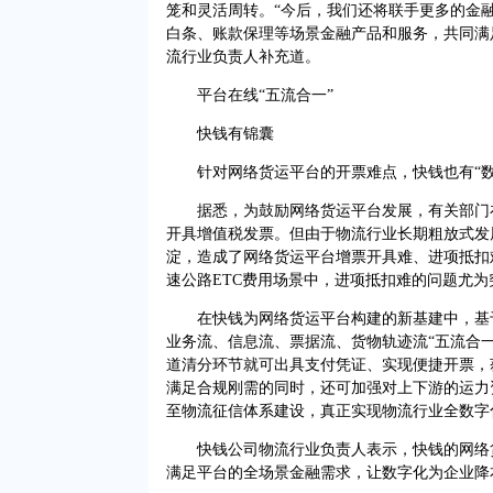
笼和灵活周转。“今后，我们还将联手更多的金
白条、账款保理等场景金融产品和服务，共同满
流行业负责人补充道。
平台在线“五流合一”
快钱有锦囊
针对网络货运平台的开票难点，快钱也有“数
据悉，为鼓励网络货运平台发展，有关部门在
开具增值税发票。但由于物流行业长期粗放式发
淀，造成了网络货运平台增票开具难、进项抵扣
速公路ETC费用场景中，进项抵扣难的问题尤为
在快钱为网络货运平台构建的新基建中，基于
业务流、信息流、票据流、货物轨迹流“五流合一
道清分环节就可出具支付凭证、实现便捷开票，
满足合规刚需的同时，还可加强对上下游的运力
至物流征信体系建设，真正实现物流行业全数字
快钱公司物流行业负责人表示，快钱的网络货
满足平台的全场景金融需求，让数字化为企业降