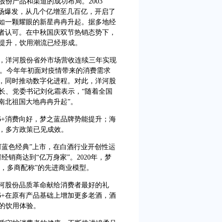
份产品和渠道的成功布局。2003
市场爆发，从几个亿增至几百亿，开启了
6+如一颗耀眼的新星冉冉升起。据多地经
费者认可。在中秋国庆双节热销态势下，
提升，饮用潮流已经形成。
年，洋河股份省外市场营收连续三年实现
42%。今年年初面对疫情带来的消费需求
局，同时推动数字化进程。对此，洋河股
长、党委书记刘化霜表示，“随着全国
南北祖国大地冉冉升起”。
+消费向好，梦之蓝品牌势能提升；海
，多方政策已见成效。
河蓝色经典”上市，在白酒行业开创性运
经销商达到“亿万身家”。2020年，梦
主，多商配称”的先进商业模型。
河股份品质革命献给消费者最好的礼
6+在原有产品基础上增加更多老酒，酒
的饮用体验。