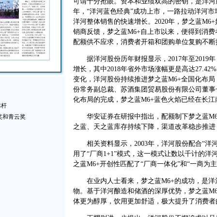
可谓十分抢眼。资本和业绩双高的密钥，是洋河股
年，“洋河蓝色经典”成功上市，一路拉动洋河
洋河整体销售的快速增长。2020年，梦之蓝M
销商反馈，梦之蓝M6+自上市以来，便得到消
配额供不应求，消费者开箱和团购单位复购不断
据洋河股份历年财报显示，2017年至2019
增长，其中2018年省外市场涨幅更是高达27.
变化，洋河股份持续推进梦之蓝M6+全国化布
份常务副总裁、苏酒集团贸易股份有限公司董事
化布局的完成，梦之蓝M6+蓝色火焰已经在长江
标杆
华安证券在研报中指出，配额制下梦之蓝M6
奖和青云奖
之蓝、天之蓝库存持续下降，渠道改革稳步推进
相关资料显示，2003年，洋河股份配合“洋
用了“厂商1+1”模式，这一模式让数以千计的洋河
之蓝M6+开创性匹配了“厂商一体化”和“一商为
在业内人士看来，梦之蓝M6+的成功，是洋
物。基于洋河酿造和储酒的深厚优势，梦之蓝M
体更为醇厚，饮用更加舒适，极大提升了消费者