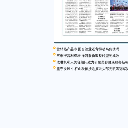
营销热产品冷 国台酒业还背得动高负债吗
三季报营利双增 洋河股份调整转型见成效
玫琳凯私人美容顾问致力引领美容健康服务新
坚守发展 牛栏山秋糖接连摘取头部光瓶酒冠军