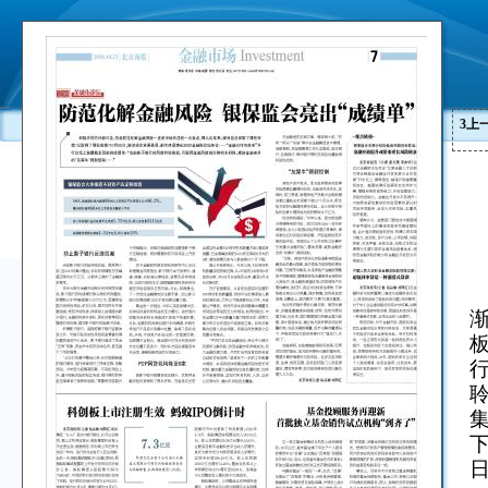
3
上
集
下
日