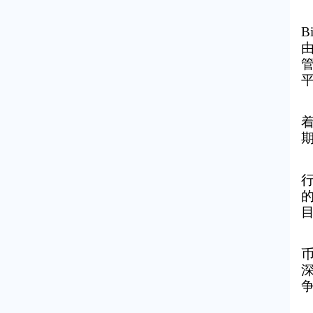
B
由
管
平