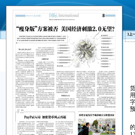
3
上
用
1