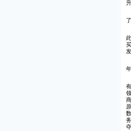
了
此
公