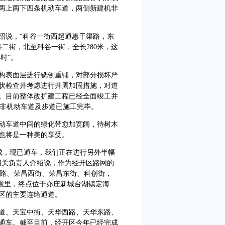
为两上两下四条机动车道，两侧新建机非
说，“科谷一街西起通惠干渠路，东
谷二街，北至科谷一街，全长280米，这
时”。
表面层进行铣刨重铺，对部分损坏严
状检查井考虑进行井周加固措施，对道
。目前整体改扩建工程已经全面竣工并
侧非机动车道及步道已施工完毕。
车道中间的绿化带愈加宽阔，待树木
也将是一种美的享受。
成，现已通车，我们正在进行另外半幅
相关负责人介绍说，作为经开区路网的
兴路、荣昌西街、荣昌东街、科创街，
老观里，终点位于亦庄新城台湖镇定海
区的主要连络通道。
、天宝中街、天华西路、天华东路、
通车。截至目前，经开区今年已经完成