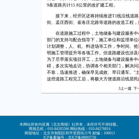
9条道路共计11.8公里的改扩建工程。
接下来，经开区还将持续推进T1线沿线道路
街、孟庄西街、崔各庄北路等道路的改造工程，
在道路施工过程中，土地储备与建设服务中心
部门的支持与配合指导下，施工单位和监理单位
计划调整，人、机、料进场等工作，争时间、抢
明施工管理提升等各项工作。但道路建设也涉及
为了尽早落实项目开工，土地储备与建设服务中
碍，多次实地走访，协调各个相关部门，解决问
不靠，迅速推进，确保早见成效、早日通车。”
这些道路工程完工后，将极大方便道路沿线居民
3
上一篇
下
本网站所有内容属《北京商报》社所有，未经许可不得转载。
商报总机：010-84285566 网站热线：010-84276814
商报地址：北京市朝阳区和平里西街21号 邮编：100013
ICP备案编号：京ICP备08003726