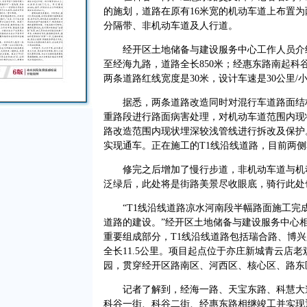
的施划，道路在原有16米宽的机动车道上布置
分隔带、非机动车道及人行道。
经开区土地储备与建设服务中心工作人员介绍
至经海九路，道路全长850米；经惠东路南起科
两条道路红线宽度是30米，设计车速是30公里/小
据悉，两条道路改造同时对混行车道路面结构
重路段进行路面病害处理，对机动车道范围内现
路改造范围内现状埋深较浅管线进行拆改及保护
实现通车。正在施工的T1线沿线道路，目前两
修完之后增加了慢行步道，非机动车道与机动
泛绿后，此处将是街路美景尽收眼底，骑行此处
“T1线沿线道路凉水河南段半幅路面施工完
道路的建设。”经开区土地储备与建设服务中心
重要组成部分，T1线沿线道路包括瑞合路、博
全长11.5公里。项目起点位于亦庄新城青云店
园，贯穿经开区路南区、河西区、核心区、路东
记者了解到，经海一路、天宝东路、科慧大道
科谷一街、科谷二街、经惠东路相继竣工并实现