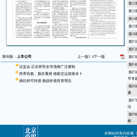
第1
第1
第1
第1
第1
第F
第F
第06版：
上市公司
上一版
3
4
下一版
第F
第F
证监会:正在研究全市场推广注册制
第F
跨界告败、股价重挫 德新交运前路未卜
节专
疯狂的可转债 挑战价值投资理念
第F
康
第F
活
第F
栈
本网站所有内容属