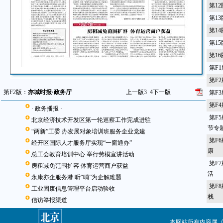
第1
第1
第1
第1
第1
第F
第F
第F2版：
亦城时报·政务厅
上一版
3
4
下一版
第F
第F
· 政务播报 ·
第F
北京经济技术开发区第一轮巡察工作完成进驻
节专
“两新”工委 办发展对象培训班服务企业党建
第F
经开区国际人才服务厅实现“一窗通办”
康
总工会教育培训中心 举行劳模宣讲活动
第F
房租减免范围扩容 体育运营商户获益
活
永康亦企服务港 听“哨”为企解难题
第F
工业固废信息管理平台启动验收
栈
信访举报渠道
本网站所有内容属