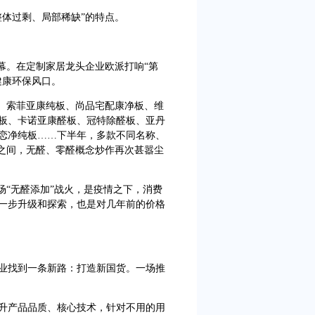
体过剩、局部稀缺”的特点。
幕。在定制家居龙头企业欧派打响“第
健康环保风口。
、索菲亚康纯板、尚品宅配康净板、维
板、卡诺亚康醛板、冠特除醛板、亚丹
恋净纯板……下半年，多款不同名称、
然之间，无醛、零醛概念炒作再次甚嚣尘
“无醛添加”战火，是疫情之下，消费
一步升级和探索，也是对几年前的价格
找到一条新路：打造新国货。一场推
产品品质、核心技术，针对不用的用