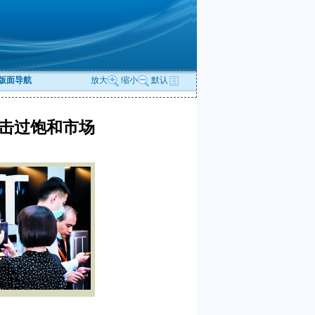
版面导航
放大
缩小
默认
击过饱和市场