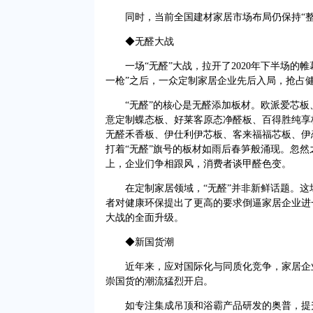
同时，当前全国建材家居市场布局仍保持“整
◆无醛大战
一场“无醛”大战，拉开了2020年下半场的帷
一枪”之后，一众定制家居企业先后入局，抢占
“无醛”的核心是无醛添加板材。欧派爱芯板
意定制蝶态板、好莱客原态净醛板、百得胜纯享
无醛禾香板、伊仕利伊芯板、客来福福芯板、伊
打着“无醛”旗号的板材如雨后春笋般涌现。忽
上，企业们争相跟风，消费者谈甲醛色变。
在定制家居领域，“无醛”并非新鲜话题。这场
者对健康环保提出了更高的要求倒逼家居企业进
大战的全面升级。
◆新国货潮
近年来，应对国际化与同质化竞争，家居企业
崇国货的潮流猛烈开启。
如专注集成吊顶和浴霸产品研发的奥普，提升