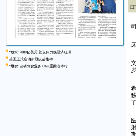
8
CF
“放水”7080亿美元 菅义伟力挽经济狂澜
英国正式启动新冠疫苗接种
“甩卖”自动驾驶业务 Uber重回老本行