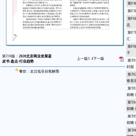
第F
第F
第F
志
第F
汇
第F
子
第T18版：
2020北京商业发展蓝
上一版
3
4
下一版
第T
皮书·盘点·行业趋势
封面
餐饮：走过低谷自救解围
第T
卷首
第T
前瞻
第T
前瞻
第T
前瞻
第T