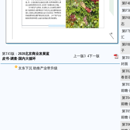
第F
第F
第F
志
第F
汇
第F
子
第T45版：
2020北京商业发展蓝
上一版
3
4
下一版
第T
皮书·调查·国内大循环
封面
京东下沉 助推产业带升级
第T
卷首
第T
前瞻
第T
前瞻
第T
前瞻
第T