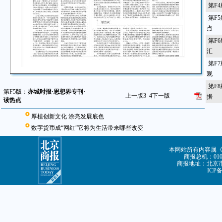
第F
第F
点
第F
汇
第F
观
第F
第F5版：
亦城时报·思想界专刊·
上一版
3
4
下一版
据
读热点
厚植创新文化 涂亮发展底色
数字货币成“网红”它将为生活带来哪些改变
本网站所有内容属
商报总机：010-8
商报地址：北京市朝
ICP