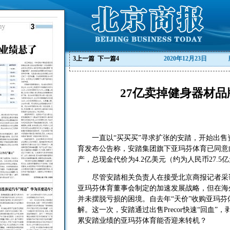
3
上一篇
下一篇
4
2020年12月23日
27亿卖掉健身器材品
一直以“买买买”寻求扩张的安踏，开始出售资
育发布公告称，安踏集团旗下亚玛芬体育已同意向Peloton I
产，总现金代价为4.2亿美元（约为人民币27.5
尽管安踏相关负责人在接受北京商报记者采访时
亚玛芬体育董事会制定的加速发展战略，但在海
并未摆脱亏损的困境。自去年“天价”收购亚玛
解。这一次，安踏通过出售Precor快速“回血
累安踏业绩的亚玛芬体育能否迎来转机？