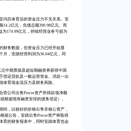
玛芬体育后的资金压力不无关系。安
4.2亿元，负债总额390.98亿元。而
益为174.99亿元，持续经营业务亏损为
财务数据，但资金压力已经开始显
个月，安踏经营利润为36.04亿元，同
亿元中期票据及超短期融资券获得中国
于偿还贷款及一般运营资金。消息一出
踏体育现金流压力及财务风险。
公司出售Precor资产所得款项净额
/或根据现有融资安排的债务偿还）。
间，以较好的价格出售非核心资产，
据公告，安踏出售Precor资产将取得
芬体育的财务报表中，同时安踏体育也会