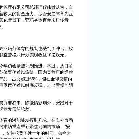
管理有限公司总经理程伟雄认为，自
着较大的资金压力。尽管安踏体育为亚
恶化背景下，亚玛芬体育并未扭转亏
择。
亚玛芬体育的规划也受到了冲击。按
和直营模式计划实现收益10亿欧元。
年仍会按照计划推进。不过，从目前
芬体育仍难以恢复，国内直营店的经营
产品，占比超过65%，但在全球疫情尚
年四季度仍难以触底反弹，走出亏损的阴
并非易事。除疫情影响外，安踏对于
运营发展的软肋。
育的潜能能发挥到几成。在海外市场
的市场重点重新聚焦到国内市场。“安
运作，安踏花费了近十年的时间，如今大