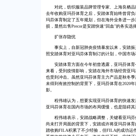
对此，纺织服装品牌管理专家、上海良栖品牌
去年收购亚玛芬体育之后，安踏体育始终曾背负
玛芬体育制定了五年规划，但在海外业务进一步
损，显然出售Precor是安踏快速“回血”的务实选
扩张存隐忧
事实上，自新冠肺炎疫情暴发以来，安踏振兴
照安踏体育对亚玛芬体育制订的计划，中国市场
安踏体育方面在今年初曾透露，亚玛芬体育今
来看，受到疫情影响，安踏在海外市场经营亚玛
也受到冲击。虽然亚玛芬体育主力产品是秋冬季
未得到有效控制的背景下，亚玛芬体育在2020
影。
程伟雄认为，想要实现亚玛芬体育的快速发展
亚玛芬体育在国内市场的布局缓慢，也是阻碍其
程伟雄表示，安踏战略调整，关键看亚玛芬体
尚未打开局面的背景下，安踏或许将亚玛芬体育
踏收购FILA积累了不少经验，但FILA的成功