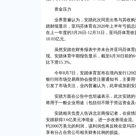
资金压力
业界普遍认为，安踏此次同意出售与其收购亚
踏财报显示，亚玛芬体育在2020年上半年亏损总额1
在上一年度的3月26日-12月31日，亚玛芬体育收
10.03亿元。
虽然安踏在财务报表中并未合并亚玛芬体育的
现。安踏体育中期报告显示，截至6月30日前的6
比下滑15.3%。
今年8月7日，安踏体育宣布在境内发行120
银行间市场交易商协会接受注册通知书，主要用
引发了市场关注，业内普遍认为，此举或加剧安
安踏方面在公告中也坦诚表示，此次安踏的合营
将用于一般企业用途（包括但不限于营运资金及
安踏相关负责人告诉北京商报记者，在疫情期
安踏获得3.6亿美元净现金，进一步改善现金流。根
约2000万美元的利润，该利润也将反映在亚玛
享有分占合营公司相关财务比例的损益。