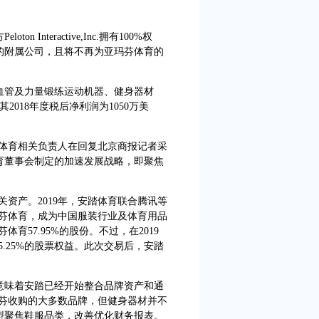
Interactive,Inc.拥有100%权
团的附属公司，且将不再为亚玛芬体育的
血管及力量锻练运动机器、健身器材
而其2018年度税后净利润为1050万美
育相关负责人在回复北京商报记者采
体育董事会制定的加速发展战略，即聚焦
产。2019年，安踏体育联合腾讯等
玛芬体育，成为中国服装行业及体育用品
育57.95%的股份。不过，在2019
.25%的股票权益。此次交易后，安踏
r意味着安踏已经开始整合品牌资产和通
芬收购的大多数品牌，但健身器材并不
转型聚焦鞋服品类，改善优化财务报表。