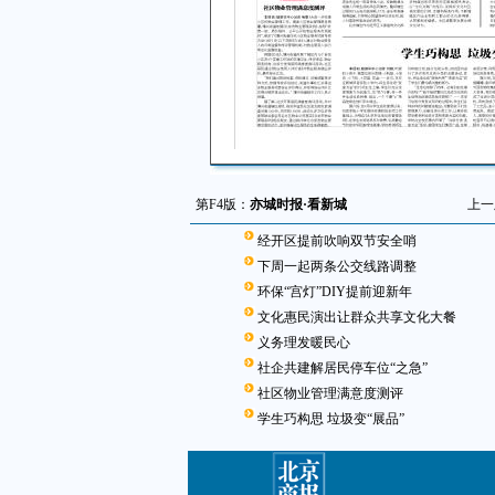
第F4版：
亦城时报·看新城
上一
经开区提前吹响双节安全哨
下周一起两条公交线路调整
环保“宫灯”DIY提前迎新年
文化惠民演出让群众共享文化大餐
义务理发暖民心
社企共建解居民停车位“之急”
社区物业管理满意度测评
学生巧构思 垃圾变“展品”