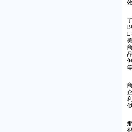
了
B
L
但