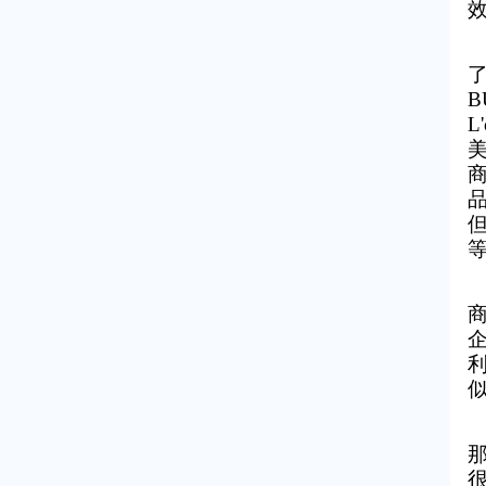
了
B
L
但