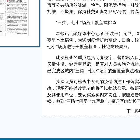
市等公共场所的测温、验码、限流等措施，引导
扎堆、不聚集、保持社交距离等良好习惯，提高
“三类、七小”场所全覆盖式排查
本报讯（融媒体中心记者 王洪伟）元旦、春
零星本土病例，为遏制疫情扩散蔓延，日前，经
七小”场所进行全覆盖检查，杜绝防疫漏洞。
此次检查的重点包括商务楼宇、餐馆出入口是
员量体温、健康宝登记；是否对人员实施分流措
已完成区域内“三类、七小”场所的全覆盖执法检
执法队员对检查中发现的疫情防控工作落实不
改，现场不能整改完毕的将予以执法公示。按照
及其使用单位，要切实落实四方责任，按照通告
松，做到“三防”“四早”“九严格”，保证区内防
下一篇
4