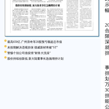
2
最高650亿 广州浪奇等20股预亏额超总市值
未按期解决违规担保 德威新材将被“ST”
警惕个别公司借疫情“财务大洗澡”
股价持续创新低 新大陆董事长急抛增持计划
划
能