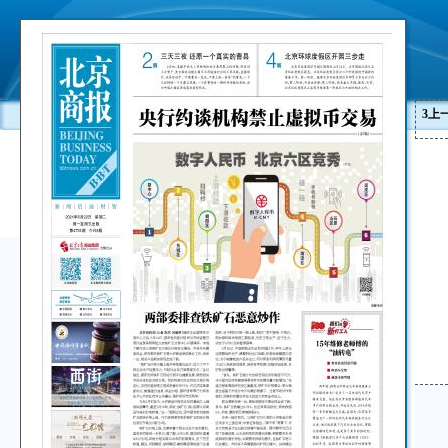
3
上
2
第