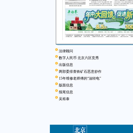
法律顾问
数字人民币 北京六区竞秀
出版信息
两部委排查铁矿石恶意炒作
15年维修老师傅的“油转电”
版面信息
报尾信息
吴裕泰