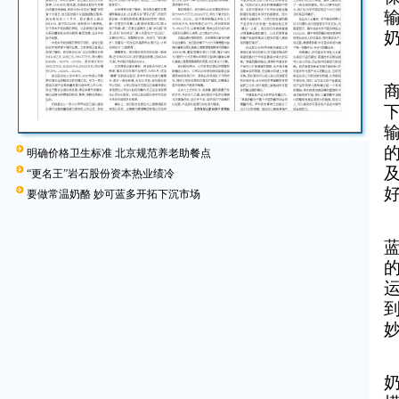
明确价格卫生标准 北京规范养老助餐点
“更名王”岩石股份资本热业绩冷
好
要做常温奶酪 妙可蓝多开拓下沉市场