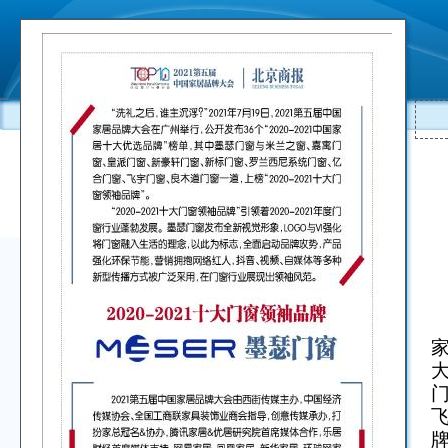
“
家
飞
牌