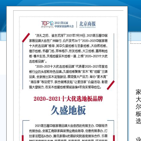
“
家
板
“