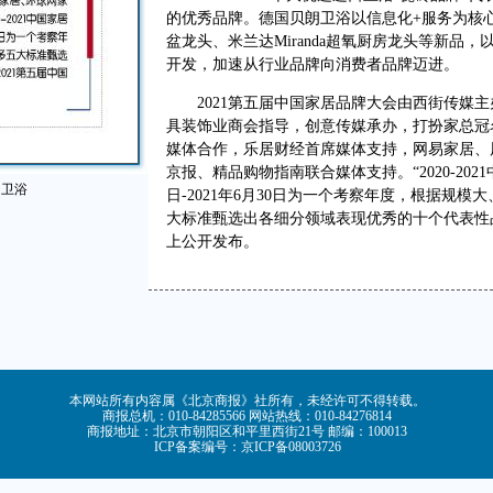
的优秀品牌。德国贝朗卫浴以信息化+服务为核心
盆龙头、米兰达Miranda超氧厨房龙头等新品
开发，加速从行业品牌向消费者品牌迈进。
2021第五届中国家居品牌大会由西街传媒主
具装饰业商会指导，创意传媒承办，打扮家总冠
媒体合作，乐居财经首席媒体支持，网易家居、
京报、精品购物指南联合媒体支持。“2020-2021
朗卫浴
日-2021年6月30日为一个考察年度，根据规
大标准甄选出各细分领域表现优秀的十个代表性品
上公开发布。
本网站所有内容属《北京商报》社所有，未经许可不得转载。
商报总机：010-84285566 网站热线：010-84276814
商报地址：北京市朝阳区和平里西街21号 邮编：100013
ICP备案编号：京ICP备08003726