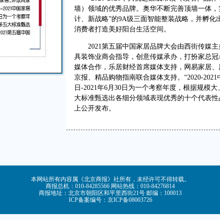
墙）领域的优秀品牌。奥华不断完善顶墙一体，
计、新战略”的9A级三面智能整装战略，并孵
消费者打造美好阳台生活空间。
2021第五届中国家居品牌大会由西街传媒主
具装饰业商会指导，创意传媒承办，打扮家总冠
媒体合作，乐居财经首席媒体支持，网易家居、
京报、精品购物指南联合媒体支持。“2020-2021
日-2021年6月30日为一个考察年度，根据规
大标准甄选出各细分领域表现优秀的十个代表性品
上公开发布。
本网站所有内容属《北京商报》社所有，未经许可不得转载。
商报总机：010-84285566 网站热线：010-84276814
商报地址：北京市朝阳区和平里西街21号 邮编：100013
ICP备案编号：京ICP备08003726