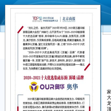
“
家
顶