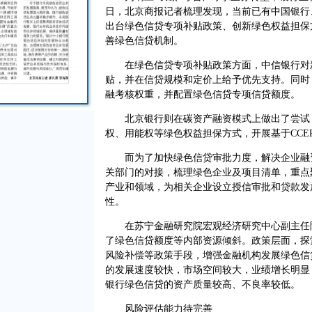
日，北京商报记者梳理发现，当前已有中国银行
出台绿色信贷专项补贴政策、创新绿色权益担保
善绿色信贷机制。
在绿色信贷专项补贴政策方面，中信银行对新
贴，并在信贷规模和定价上给予优先支持。同时
融考核权重，并配置绿色信贷专项信贷额度。
北京银行则在碳资产融资模式上做出了尝试，
权、用能权等绿色权益担保方式，开展基于CCE
而为了加快绿色信贷审批力度，解决企业融资
关部门的对接，梳理绿色企业及项目清单，重点
产业和领域，为相关企业设立授信审批和贷款发
性。
在苏宁金融研究院宏观经济研究中心副主任陶
了绿色信贷额度等内部资源倾斜。政策层面，探
风险补偿等政策手段，增强金融机构发展绿色信
的发展速度较快，市场空间较大，业绩增长明显
银行绿色信贷的资产质量较高、不良率较低。
风险评估能力待完善