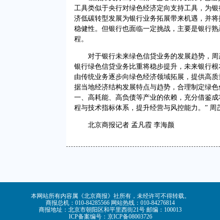
工具类似于央行对绿色经济定向支持工具，为银
济低碳转型发展为银行业务拓展带来机遇，并将
稳健性。但银行也面临一定挑战，主要是银行熟
程。
对于银行未来绿色信贷业务的发展趋势，周茂
银行绿色信贷业务比重将稳步提升，未来银行根
由传统业务逐步向绿色经济领域拓展，提供高质
据当地经济结构发展特点与趋势，合理制定绿色
一、高耗能、高负债等产业的依赖，充分借鉴成
程与技术指标体系，提升经营与风控能力。” 周
北京商报记者 孟凡霞 李海颜
本网站所有内容属《北京商报》社所有，未经许可不得转载。
商报总机：010-84285566 网站热线：010-84276814
商报地址：北京市朝阳区和平里西街21号 邮编：100013
ICP备案编号：京ICP备08003726