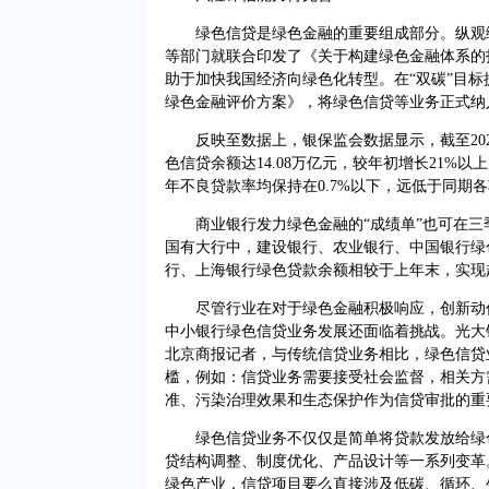
绿色信贷是绿色金融的重要组成部分。纵观绿色
等部门就联合印发了《关于构建绿色金融体系的
助于加快我国经济向绿色化转型。在“双碳”目
绿色金融评价方案》，将绿色信贷等业务正式纳
反映至数据上，银保监会数据显示，截至2021
色信贷余额达14.08万亿元，较年初增长21%
年不良贷款率均保持在0.7%以下，远低于同期
商业银行发力绿色金融的“成绩单”也可在三
国有大行中，建设银行、农业银行、中国银行绿
行、上海银行绿色贷款余额相较于上年末，实现超
尽管行业在对于绿色金融积极响应，创新动作
中小银行绿色信贷业务发展还面临着挑战。光大
北京商报记者，与传统信贷业务相比，绿色信贷
槛，例如：信贷业务需要接受社会监督，相关方
准、污染治理效果和生态保护作为信贷审批的重
绿色信贷业务不仅仅是简单将贷款发放给绿色
贷结构调整、制度优化、产品设计等一系列变革
绿色产业，信贷项目要么直接涉及低碳、循环、