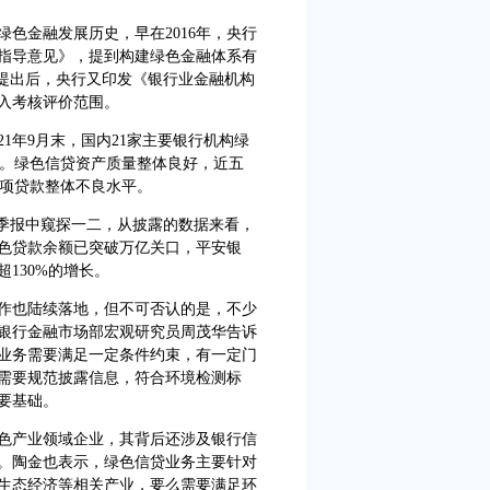
金融发展历史，早在2016年，央行
指导意见》，提到构建绿色金融体系有
标提出后，央行又印发《银行业金融机构
入考核评价范围。
年9月末，国内21家主要银行机构绿
以上。绿色信贷资产质量整体良好，近五
各项贷款整体不良水平。
季报中窥探一二，从披露的数据来看，
色贷款余额已突破万亿关口，平安银
130%的增长。
也陆续落地，但不可否认的是，不少
银行金融市场部宏观研究员周茂华告诉
业务需要满足一定条件约束，有一定门
需要规范披露信息，符合环境检测标
要基础。
产业领域企业，其背后还涉及银行信
。陶金也表示，绿色信贷业务主要针对
生态经济等相关产业，要么需要满足环