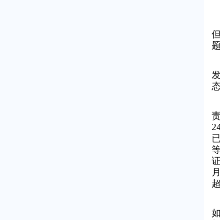
已
等
超