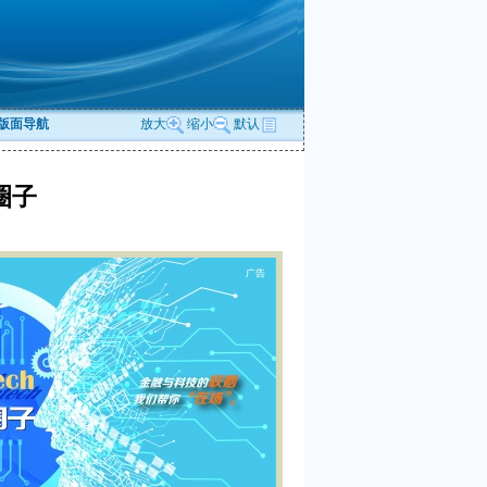
版面导航
放大
缩小
默认
h圈子