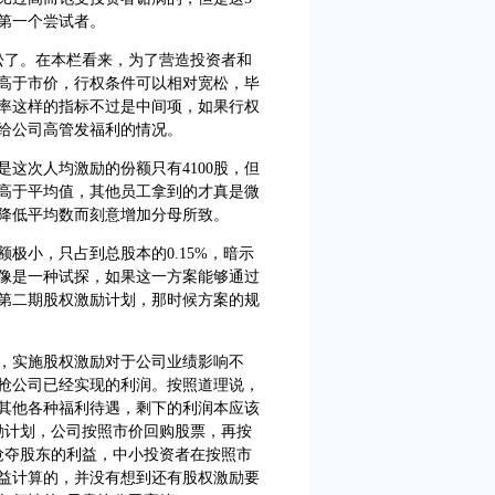
第一个尝试者。
了。在本栏看来，为了营造投资者和
高于市价，行权条件可以相对宽松，毕
率这样的指标不过是中间项，如果行权
给公司高管发福利的情况。
次人均激励的份额只有4100股，但
高于平均值，其他员工拿到的才真是微
降低平均数而刻意增加分母所致。
小，只占到总股本的0.15%，暗示
像是一种试探，如果这一方案能够通过
第二期股权激励计划，那时候方案的规
实施股权激励对于公司业绩影响不
抢公司已经实现的利润。按照道理说，
其他各种福利待遇，剩下的利润本应该
励计划，公司按照市价回购股票，再按
抢夺股东的利益，中小投资者在按照市
益计算的，并没有想到还有股权激励要