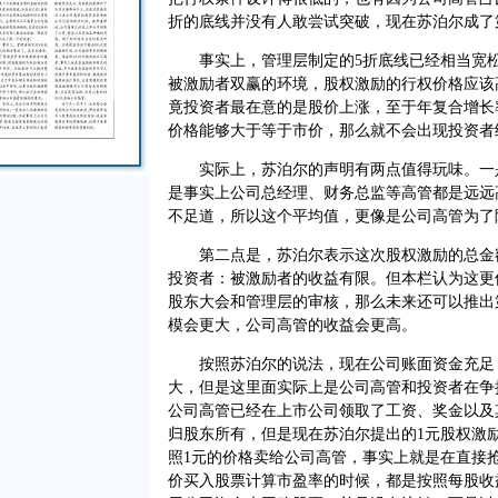
折的底线并没有人敢尝试突破，现在苏泊尔成了
事实上，管理层制定的5折底线已经相当宽松
被激励者双赢的环境，股权激励的行权价格应该
竟投资者最在意的是股价上涨，至于年复合增长
价格能够大于等于市价，那么就不会出现投资者
实际上，苏泊尔的声明有两点值得玩味。一是这
是事实上公司总经理、财务总监等高管都是远远
不足道，所以这个平均值，更像是公司高管为了
第二点是，苏泊尔表示这次股权激励的总金额极
投资者：被激励者的收益有限。但本栏认为这更
股东大会和管理层的审核，那么未来还可以推出
模会更大，公司高管的收益会更高。
按照苏泊尔的说法，现在公司账面资金充足，
大，但是这里面实际上是公司高管和投资者在争
公司高管已经在上市公司领取了工资、奖金以及
归股东所有，但是现在苏泊尔提出的1元股权激
照1元的价格卖给公司高管，事实上就是在直接
价买入股票计算市盈率的时候，都是按照每股收