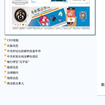
C919首航
出版信息
中关村论坛的硬科技嘉年华
中关村发出创业孵化倡议
银行押宝“元宇宙”
版面信息
法律顾问
报尾信息
元
商业那点事儿
覆