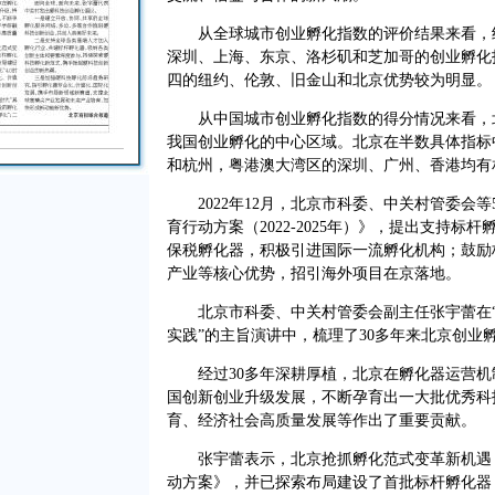
从全球城市创业孵化指数的评价结果来看，纽
深圳、上海、东京、洛杉矶和芝加哥的创业孵化
四的纽约、伦敦、旧金山和北京优势较为明显。
从中国城市创业孵化指数的得分情况来看，北
我国创业孵化的中心区域。北京在半数具体指标
和杭州，粤港澳大湾区的深圳、广州、香港均有
2022年12月，北京市科委、中关村管委会等
育行动方案（2022-2025年）》，提出支持
保税孵化器，积极引进国际一流孵化机构；鼓励
产业等核心优势，招引海外项目在京落地。
北京市科委、中关村管委会副主任张宇蕾在“
实践”的主旨演讲中，梳理了30多年来北京创业
经过30多年深耕厚植，北京在孵化器运营机
国创新创业升级发展，不断孕育出一大批优秀科
育、经济社会高质量发展等作出了重要贡献。
张宇蕾表示，北京抢抓孵化范式变革新机遇，
动方案》，并已探索布局建设了首批标杆孵化器，