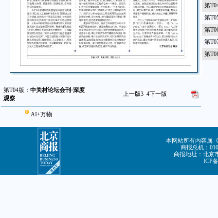
第T
第T
第T
第T
第T
第T04版：
中关村论坛会刊·深度
上一版
3
4
下一版
观察
AI+万物
本网站所有内容属
商报总机：010-8
商报地址：北京市朝
ICP