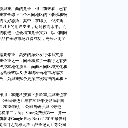
游戏厂商的竞争，但目前来看，已有
戏在全球上百个不同地区的下载榜和畅
的良好态势。其中，在印度、俄罗斯、
0%以上的用户支出，达到较高水平。而
的改进，也会增加竞争实力。以《阴阳
产品在全球市场取得成功，充分证明了
要专业、高效的海外发行体系支撑。
戏企业之一，同样积累了一套行之有效
严控本地化质量、面向不同区域文化和
运营模式以及快速响应当地市场需求
合，为游戏赋予更深层次精神内涵和正
用，掌趣科技旗下多款重点游戏也在
《全民奇迹》早在2015年便登顶韩国
2018年6月，公司自研手游《奇迹
销榜第二，App Store免费榜第一，并一
le Play Best of 2019“最佳对
《魔法门之英雄无敌：战争纪元》等公司