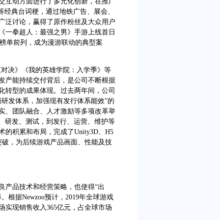
交互动方面进行了多元化创新，在推广
”等经典台词梗，通过地铁广告、展会、
广泛讨论，赢得了原作粉丝及大众用户
《一拳超人：最强之男》手游上线首日
各大榜单前列，成为漫游联动的典型案
对决》《我的英雄学院：入学季》等
发产能持续交付背后，是公司不断根据
化转型的成果体现。过去两年间，公司
强研发体系，加强现有发行体系能效”的
实、团队融合、人才激励等多项改革举
P、研发、测试，到发行、运营、维护等
积累和布局，完成了Unity3D、H5
突破，为后续游戏产品画面、性能及技
产品技术和经营策略，也使得“出
据Newzoo预计，2019年全球游戏
场实现销售收入365亿元，占全球市场