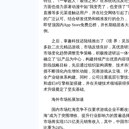
特点，《一拳超人：最强之男》在系统玩法及社
方面也借力原著动漫中如“我变秃了，也变强了
直播等多元渠道触达用户，并在社交网络引起了
的广泛认可。结合研发优势和精准发行的合力，
即登顶国内App Store免费总榜，并长期稳居
例。
之后，掌趣科技还陆续推出了《境·界：灵压
多款二次元精品游戏，市场反馈良好，其优质研
市场变化趋势调整竞争策略，积极推进研运一体
确立了“以产品为中心，构建持续产出优质内容
阶段战略目标，先后通过组织架构调整、技术夯
措不断强化内生增长动能，完善游戏从立项、I
全产业链体系构建。同时，公司注重底层引擎技术的
和虚幻4引擎框架搭建，并在关键技术领域获得
术升级奠定了坚实基础。
海外市场拓展加速
国内市场红海竞争不仅要求游戏企业不断改良
海”成为了突围增收、提升行业影响力的普遍选择。根
市场将实现1521亿美元销售收入，其中，中国市
比重为24%。