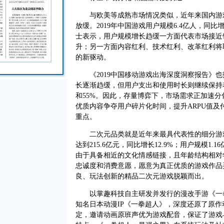
与欧美等成熟市场情况类似，近年来国内游戏
放缓。2019年中国游戏用户规模6.4亿人，同比增
士表示，用户规模增长趋缓一方面代表市场接近
升；另一方面内容红利、技术红利、改革红利将
的新驱动。
《2019中国移动游戏出海深度洞察报告》也
长逐渐趋缓，但用户支出和使用时长则继续保持
和55%。因此，存量博弈下，市场需求正加速
优质内容争夺用户碎片化时间，提升ARPU值
重点。
二次元品类就是近年来最具代表性的细分游戏市
达到215.6亿元，同比增长12.9%；用户规模1.
由于具备相近的文化情感链接，且年龄结构相对
忠诚度和消费意愿，愿意为真正优质的游戏作品
良、玩法创新的精品二次元游戏脱颖而出。
以掌趣科技自主研发并发行的漫改手游《一拳
知名日本动漫IP《一拳超人》，深度还原了原
定，邀请动画原班声优为游戏配音，保证了游戏