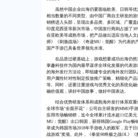
虽然中国企业出海仍要面临欧美、日韩等优质
相当数量的不同类型、由中国厂商自主研发的游
销榜进入头部，呈现出多品类、多区域、广覆盖
印度尼西亚等新兴市场，中国发行商则占据了3
在亚欧美等成熟市场，把产品做出适应当地人文
师》《刺激战场》《奇迹MU：觉醒》为代表的
国产手游已具备世界领先水准。
在品质过硬基础上，游戏想要成功出海仍然需
掌趣科技作为国内最早谋求全球化发展的代表游
的海外发行方法论，即组建专业的海外发行团队
用户属性针对性制定投放推广策略、精细化产品
等。同时，还要注重游戏与优秀文化的系统化融
确价值观，讲好中国故事，做好中国表达。
结合优势研发体系和成熟海外发行体系双重作
全球市场“全面开花”：公司自主研发的MMO手游
应用市场畅销榜，迄今全球累计流水超11亿美元；
MU：觉醒》出口韩国，获得韩国Google Play畅
举成为韩国市场2018年手游收入的殿军，且于日前获评Goog
战游戏”奖项。此外，《拳皇98终极之战OL》