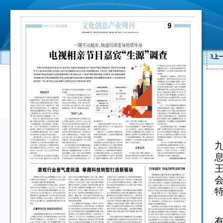
3
上
息
特
有