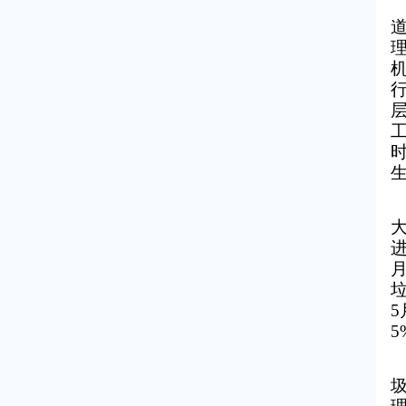
月
垃
5
5