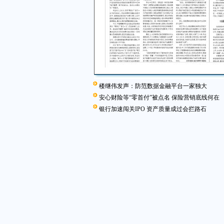
楼继伟发声：防范数据金融平台一家独大
安心财险等“零首付”被点名 保险营销底线何在
银行加速闯关IPO 资产质量成过会拦路石