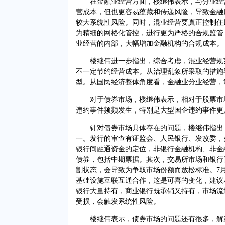
在金融业经营方面，楼继伟表示，与分业经营
营成本，但也更容易蕴藏和传递风险，导致金融
较大系统性风险。同时，混业经营要真正控制住
为精细的网格化管控，进行更为严格的合规监管
业经营的内部，大幅增加金融机构的合规成本。
楼继伟进一步指出，综合考虑，混业经营规范
不一定节约经营成本。从治理乱象所采取的措施
型。从国民经济整体角度看，金融业分业经营，
对于债券市场，楼继伟表示，相对于股票市场
违约事件频频发生，特别是大型国企违约事件更
针对债券市场具体存在的问题，楼继伟指出，
一。发行的审查有证监会、人民银行、发改委，
银行间融通资金的定位，非银行金融机构、非金
债券，包括中期票据。其次，交易所市场和银行
割状态，会导致为争取市场份额而放松标准。7
基础设施互联互通合作，这是可喜的变化，建议
银行大量持有，商业银行既承销又持有，市场流
受损，会触发系统性风险。
楼继伟表示，债券市场的问题还有很多，解决