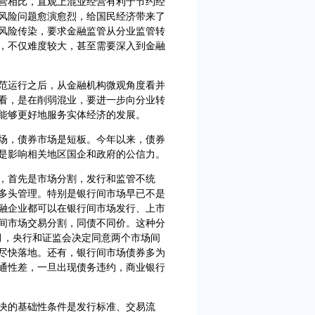
相比，直观上混业经营有利于节约经
风险问题愈演愈烈，给国民经济带来了
风险传染，要求金融监管从分业监管转
，不仅难度较大，甚至需要深入到金融
运行之后，从金融机构微观角度看并
看，是在削弱混业，要进一步向分业转
能够更好地服务实体经济的发展。
，债券市场是短板。今年以来，债券
是影响相关地区国企和政府的公信力。
首先是市场分割，发行和监管不统
多头管理。特别是银行间市场早已不是
融企业都可以在银行间市场发行、上市
间市场交易分割，同债不同价。这种分
月，央行和证监会决定同意两个市场间
尽快落地。还有，银行间市场债券多为
通性差，一旦出现债务违约，商业银行
的基础性条件是发行标准、交易流