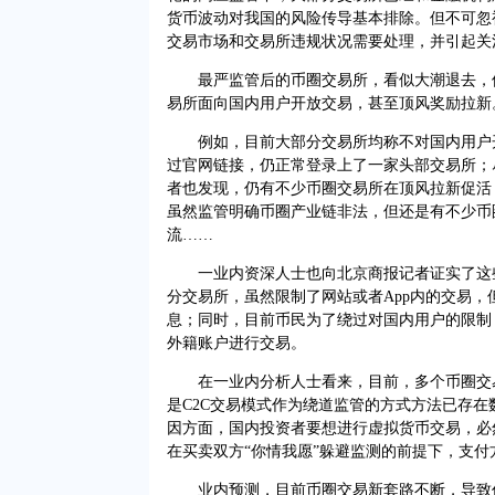
货币波动对我国的风险传导基本排除。但不可忽
交易市场和交易所违规状况需要处理，并引起关
最严监管后的币圈交易所，看似大潮退去，但
易所面向国内用户开放交易，甚至顶风奖励拉新
例如，目前大部分交易所均称不对国内用户开放
过官网链接，仍正常登录上了一家头部交易所；
者也发现，仍有不少币圈交易所在顶风拉新促活
虽然监管明确币圈产业链非法，但还是有不少币
流……
一业内资深人士也向北京商报记者证实了这些
分交易所，虽然限制了网站或者App内的交易
息；同时，目前币民为了绕过对国内用户的限制
外籍账户进行交易。
在一业内分析人士看来，目前，多个币圈交易
是C2C交易模式作为绕道监管的方式方法已存
因方面，国内投资者要想进行虚拟货币交易，必
在买卖双方“你情我愿”躲避监测的前提下，支付
业内预测，目前币圈交易新套路不断，导致仍